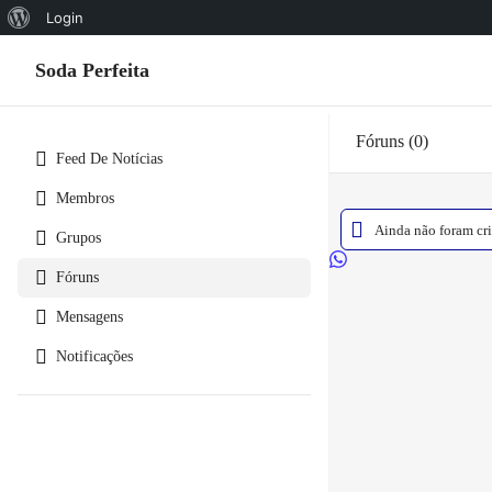
Sobre
Login
o
Soda Perfeita
WordPress
Fóruns
0
Feed De Notícias
Membros
Ainda não foram cri
Grupos
F
Fóruns
a
l
Mensagens
a
Notificações
r
n
o
W
h