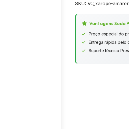
Da
SKU:
VC_xarope-amaren
Vinci
Gourmet
750ML
Vantagens Soda P
quantidade
Preço especial do p
Entrega rápida pelo d
Suporte técnico Pres