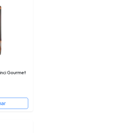
inci Gourmet
nar