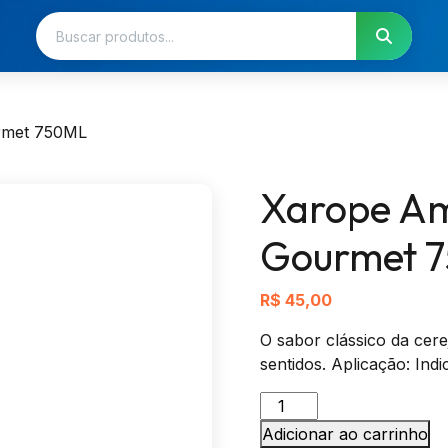
urmet 750ML
Xarope Am
Gourmet 
R$
45,00
O sabor clássico da cere
sentidos. Aplicação: Ind
Xarope
Amarena(Cereja)
Adicionar ao carrinho