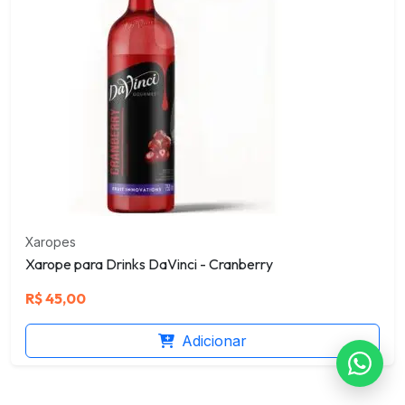
Xaropes
Xarope para Drinks DaVinci - Cranberry
R$
45,00
Adicionar
Falar