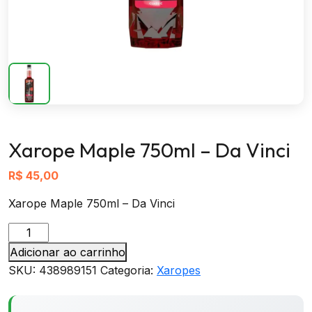
Xarope Maple 750ml – Da Vinci
R$
45,00
Xarope Maple 750ml – Da Vinci
Xarope
Maple
Adicionar ao carrinho
750ml
SKU:
438989151
Categoria:
Xaropes
-
Da